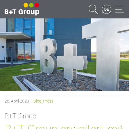
DE
Suche
Naviga
28.
April
2023
Blog
,
Press
B+T Group