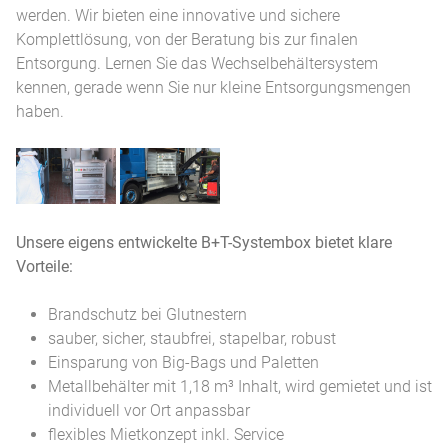
werden. Wir bieten eine innovative und sichere
Komplettlösung, von der Beratung bis zur finalen
Entsorgung. Lernen Sie das Wechselbehältersystem
kennen, gerade wenn Sie nur kleine Entsorgungsmengen
haben.
Verkauf
Auch
von
die
Unsere eigens entwickelte B+T-Systembox bietet klare
Boxendeckeln
Logistik
Vorteile:
zur
übernehmen
individuellen
wir
Brandschutz bei Glutnestern
Anpassung
für
sauber, sicher, staubfrei, stapelbar, robust
Sie!
Einsparung von Big-Bags und Paletten
Metallbehälter mit 1,18 m³ Inhalt, wird gemietet und ist
individuell vor Ort anpassbar
flexibles Mietkonzept inkl. Service