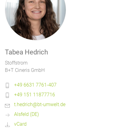
Tabea Hedrich
Stoffstrom
B+T Cineris GmbH
+49 6631 7761-407
+49 151 11877716
t.hedrich@bt-umwelt.de
Alsfeld (DE)
vCard