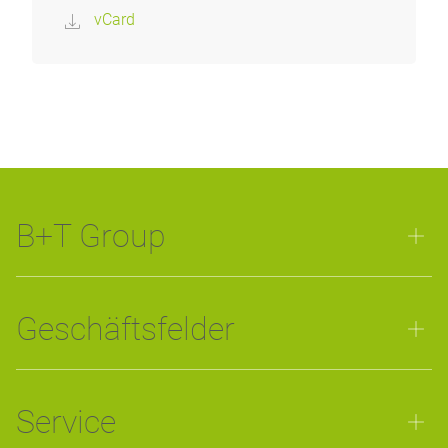
vCard
B+T Group
Geschäftsfelder
Service